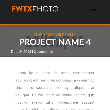
BUSINESS PORTFOLIO
PROJECT NAME 4
Dec 19, 2018
|
0 comments
Lorem ipsum dolor sit amet, consectetuer
adipiscing elit, sed diam nonummy nibh euismod
tincidunt ut laoreet dolore magna aliquam erat
volutpat. Ut wisi enim ad minim veniam, quis
nostrud exerci tation ullamcorper suscipit
lobortis nisl ut aliquip ex ea commodo